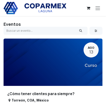
Ir al contenido
Eventos
AGO
13
¿Cómo tener clientes para siempre?
Torreón
,
COA
,
México