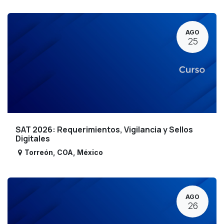
AGO
25
SAT 2026: Requerimientos, Vigilancia y Sellos
Digitales
Torreón
,
COA
,
México
AGO
26