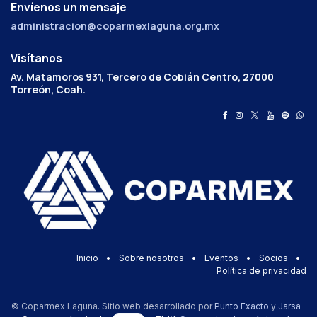
Envíenos un mensaje
administracion@coparmexlaguna.org.mx
Visítanos
Av. Matamoros 931, Tercero de Cobián Centro, 27000
Torreón, Coah.
Inicio
•
Sobre nosotros
•
Eventos
•
Socios
•
Política de privacidad
© Coparmex Laguna. Sitio web desarrollado por
Punto Exacto
y
Jarsa