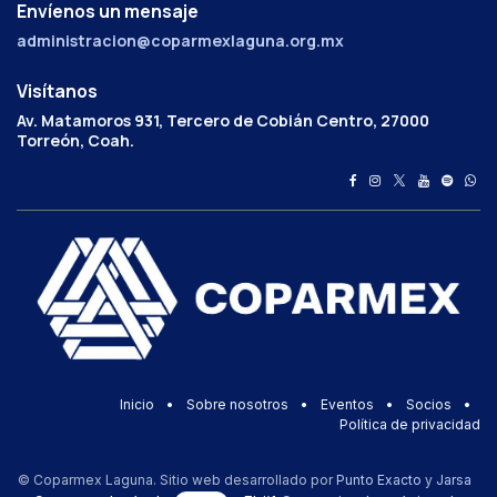
Envíenos un mensaje
administracion@coparmexlaguna.org.mx
Visítanos
Av. Matamoros 931, Tercero de Cobián Centro, 27000
Torreón, Coah.
Inicio
•
Sobre nosotros
•
Eventos
•
Socios
•
Política de privacidad
© Coparmex Laguna. Sitio web desarrollado por
Punto Exacto
y
Jarsa