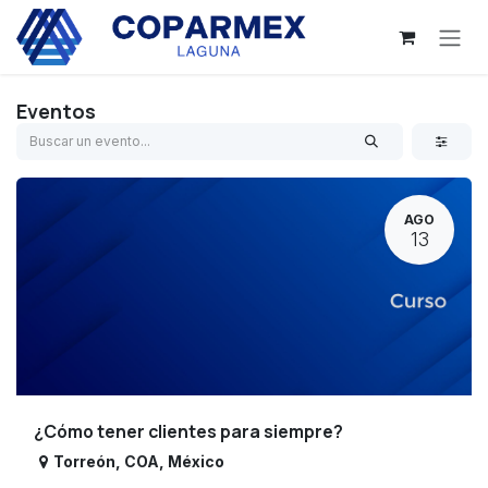
Ir al contenido
Eventos
AGO
13
¿Cómo tener clientes para siempre?
Torreón
,
COA
,
México