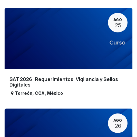
AGO
25
SAT 2026: Requerimientos, Vigilancia y Sellos
Digitales
Torreón
,
COA
,
México
AGO
26