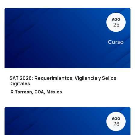
AGO
25
SAT 2026: Requerimientos, Vigilancia y Sellos
Digitales
Torreón
,
COA
,
México
AGO
26