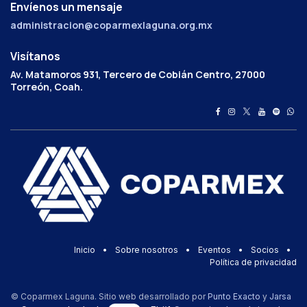
Envíenos un mensaje
administracion@coparmexlaguna.org.mx
Visítanos
Av. Matamoros 931, Tercero de Cobián Centro, 27000
Torreón, Coah.
Inicio
•
Sobre nosotros
•
Eventos
•
Socios
•
Política de privacidad
© Coparmex Laguna. Sitio web desarrollado por
Punto Exacto
y
Jarsa