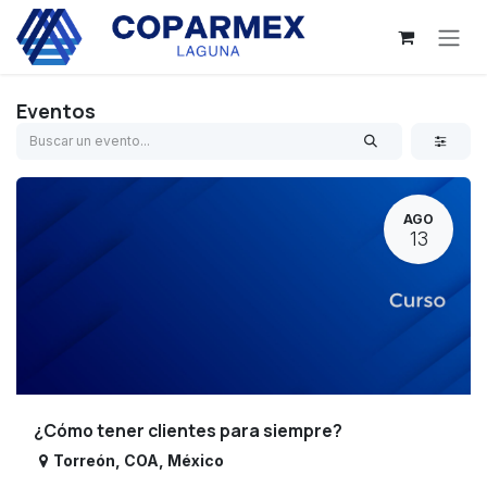
Ir al contenido
Eventos
AGO
13
¿Cómo tener clientes para siempre?
Torreón
,
COA
,
México