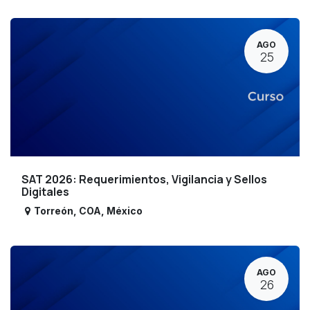
AGO
25
SAT 2026: Requerimientos, Vigilancia y Sellos
Digitales
Torreón
,
COA
,
México
AGO
26