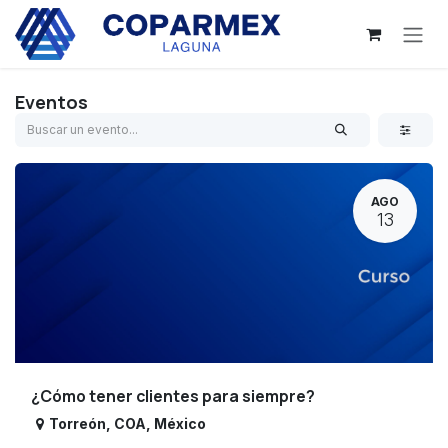
Ir al contenido
Eventos
AGO
13
¿Cómo tener clientes para siempre?
Torreón
,
COA
,
México