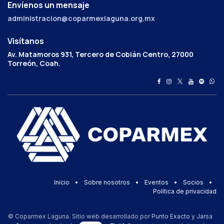
Envíenos un mensaje
administracion@coparmexlaguna.org.mx
Visítanos
Av. Matamoros 931, Tercero de Cobián Centro, 27000
Torreón, Coah.
Inicio
•
Sobre nosotros
•
Eventos
•
Socios
•
Política de privacidad
© Coparmex Laguna. Sitio web desarrollado por
Punto Exacto
y
Jarsa