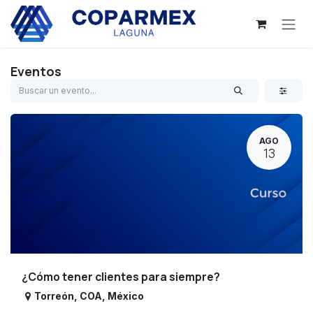
Ir al contenido
Eventos
AGO
13
¿Cómo tener clientes para siempre?
Torreón
,
COA
,
México