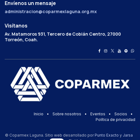
Envíenos un mensaje
administracion@coparmexlaguna.org.mx
Visítanos
Av. Matamoros 931, Tercero de Cobián Centro, 27000
Torreón, Coah.
Inicio
•
Sobre nosotros
•
Eventos
•
Socios
•
Política de privacidad
© Coparmex Laguna. Sitio web desarrollado por
Punto Exacto
y
Jarsa