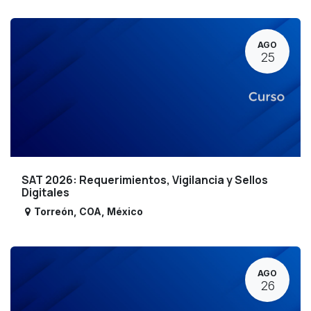
AGO
25
SAT 2026: Requerimientos, Vigilancia y Sellos
Digitales
Torreón
,
COA
,
México
AGO
26