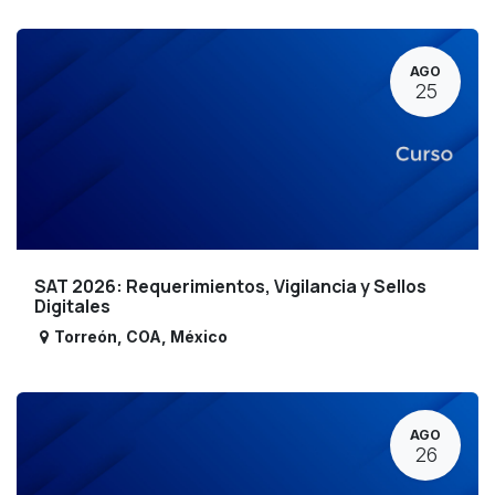
AGO
25
SAT 2026: Requerimientos, Vigilancia y Sellos
Digitales
Torreón
,
COA
,
México
AGO
26