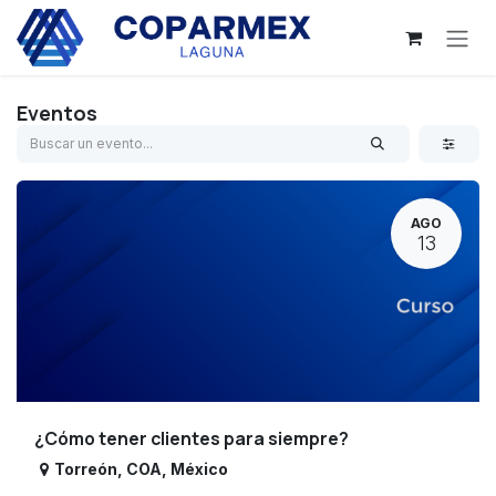
Ir al contenido
Eventos
AGO
13
¿Cómo tener clientes para siempre?
Torreón
,
COA
,
México