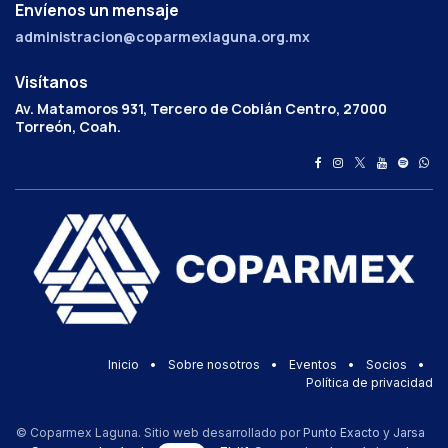
Envíenos un mensaje
administracion@coparmexlaguna.org.mx
Visítanos
Av. Matamoros 931, Tercero de Cobián Centro, 27000
Torreón, Coah.
Inicio
•
Sobre nosotros
•
Eventos
•
Socios
•
Política de privacidad
© Coparmex Laguna. Sitio web desarrollado por
Punto Exacto
y
Jarsa