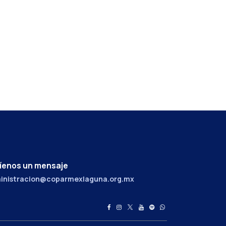
íenos un mensaje
inistracion@coparmexlaguna.org.mx