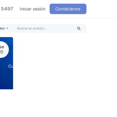
7 5497
Iniciar sesión
Contáctenos
dos
GO
26