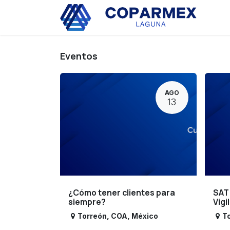
Ir al contenido
Eve
Eventos
AGO
13
¿Cómo tener clientes para
SAT
siempre?
Vigi
Torreón
,
COA
,
México
T