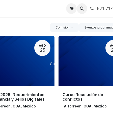
871 71
ntos
Nosotros
Servicios
Noticias
Contáctenos
Comisión
Eventos programa
AGO
A
25
 2026: Requerimientos,
Curso Resolución de
lancia y Sellos Digitales
conflictos
orreón
,
COA
,
México
Torreón
,
COA
,
México