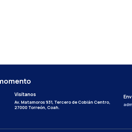
 momento
Visítanos
Env
Av. Matamoros 931, Tercero de Cobián Centro,
adm
27000 Torreón, Coah.