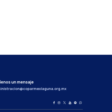
íenos un mensaje
inistracion@coparmexlaguna.org.mx