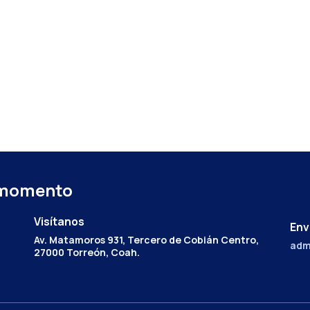
 momento
Visítanos
Env
Av. Matamoros 931, Tercero de Cobián Centro,
adm
27000 Torreón, Coah.