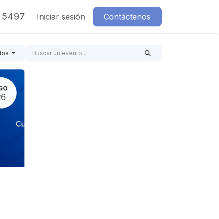
7 5497
Iniciar sesión
Contáctenos
dos
GO
26