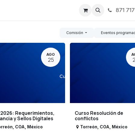
871 71
ntos
Nosotros
Servicios
Noticias
Contáctenos
Comisión
Eventos programa
AGO
A
25
 2026: Requerimientos,
Curso Resolución de
lancia y Sellos Digitales
conflictos
orreón
,
COA
,
México
Torreón
,
COA
,
México