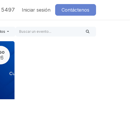
7 5497
Iniciar sesión
Contáctenos
dos
GO
26