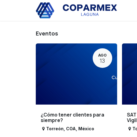
Ir al contenido
Eve
Eventos
AGO
13
¿Cómo tener clientes para
SAT
siempre?
Vigi
Torreón
,
COA
,
México
T