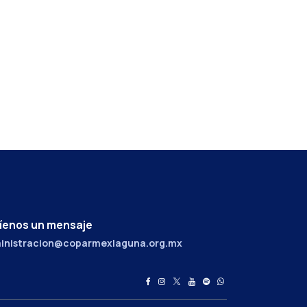
íenos un mensaje
inistracion@coparmexlaguna.org.mx