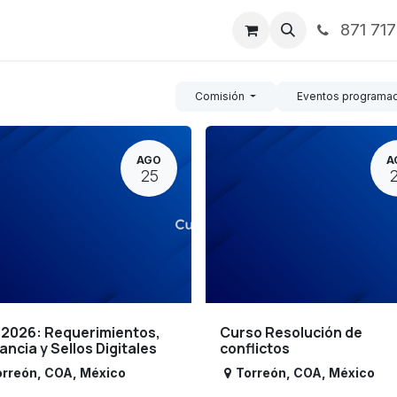
871 71
ntos
Nosotros
Servicios
Noticias
Contáctenos
Comisión
Eventos programa
AGO
A
25
 2026: Requerimientos,
Curso Resolución de
lancia y Sellos Digitales
conflictos
orreón
,
COA
,
México
Torreón
,
COA
,
México