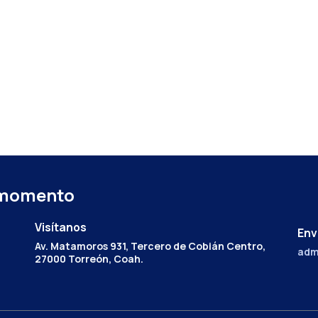
 momento
Visítanos
Env
Av. Matamoros 931, Tercero de Cobián Centro,
adm
27000 Torreón, Coah.