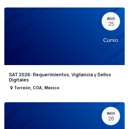
AGO
25
SAT 2026: Requerimientos, Vigilancia y Sellos
Digitales
Torreón
,
COA
,
México
AGO
26