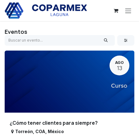
Ir al contenido
Eventos
AGO
13
¿Cómo tener clientes para siempre?
Torreón
,
COA
,
México