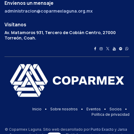
Envíenos un mensaje
administracion@coparmexlaguna.org.mx
Visítanos
Av. Matamoros 931, Tercero de Cobián Centro, 27000
Torreón, Coah.
Inicio
•
Sobre nosotros
•
Eventos
•
Socios
•
Política de privacidad
© Coparmex Laguna. Sitio web desarrollado por
Punto Exacto
y
Jarsa