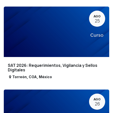
AGO
25
SAT 2026: Requerimientos, Vigilancia y Sellos
Digitales
Torreón
,
COA
,
México
AGO
26