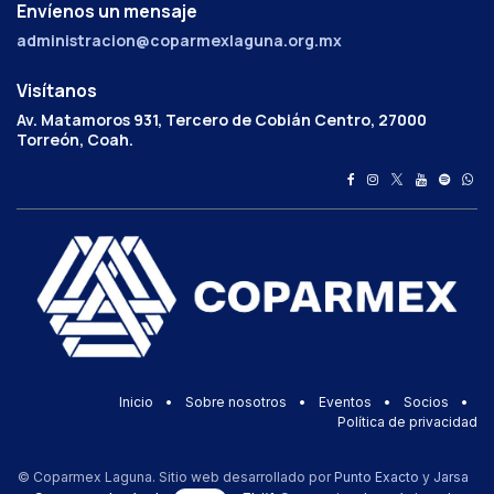
Envíenos un mensaje
administracion@coparmexlaguna.org.mx
Visítanos
Av. Matamoros 931, Tercero de Cobián Centro, 27000
Torreón, Coah.
Inicio
•
Sobre nosotros
•
Eventos
•
Socios
•
Política de privacidad
© Coparmex Laguna. Sitio web desarrollado por
Punto Exacto
y
Jarsa