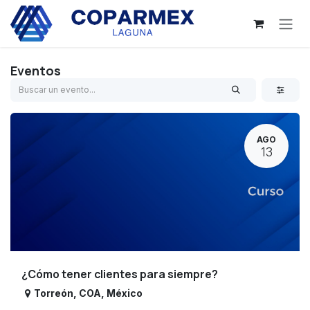
Ir al contenido
Eventos
AGO
13
¿Cómo tener clientes para siempre?
Torreón
,
COA
,
México