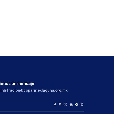
íenos un mensaje
inistracion@coparmexlaguna.org.mx