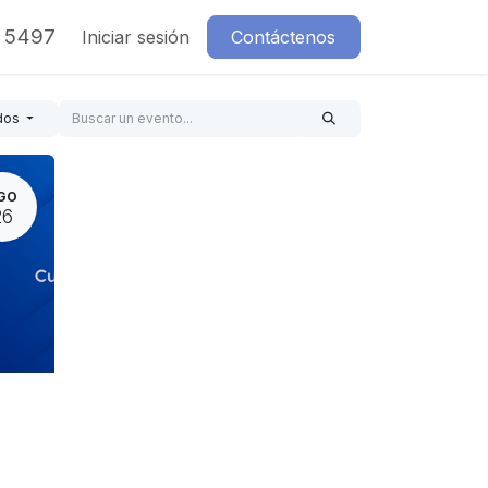
7 5497
Iniciar sesión
Contáctenos
dos
GO
26