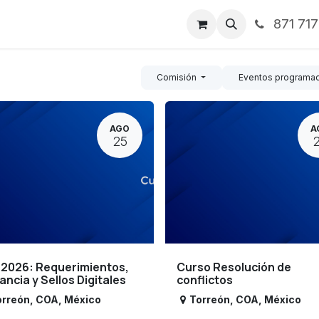
871 71
ntos
Nosotros
Servicios
Noticias
Contáctenos
Comisión
Eventos programa
AGO
A
25
 2026: Requerimientos,
Curso Resolución de
lancia y Sellos Digitales
conflictos
orreón
,
COA
,
México
Torreón
,
COA
,
México