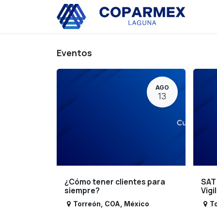
Ir al contenido
Eve
Eventos
AGO
13
¿Cómo tener clientes para
SAT
siempre?
Vigi
Torreón
,
COA
,
México
T