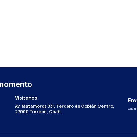
 momento
Visítanos
Env
Av. Matamoros 931, Tercero de Cobián Centro,
adm
27000 Torreón, Coah.