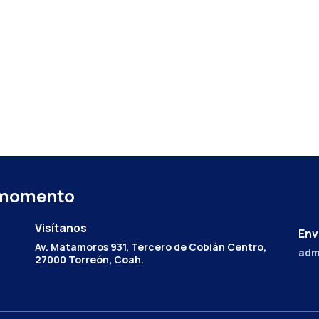
 momento
Visítanos
Env
Av. Matamoros 931, Tercero de Cobián Centro,
adm
27000 Torreón, Coah.