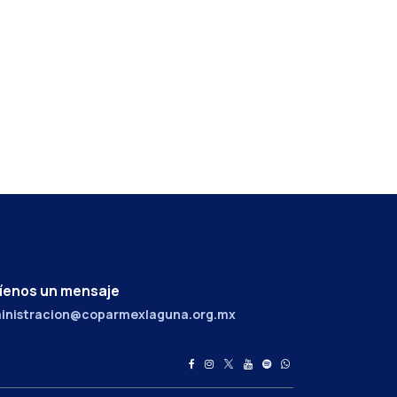
íenos un mensaje
inistracion@coparmexlaguna.org.mx