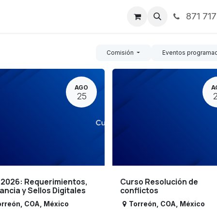
871 71
ntos
Nosotros
Servicios
Noticias
Contáctenos
Comisión
Eventos programa
AGO
A
25
 2026: Requerimientos,
Curso Resolución de
lancia y Sellos Digitales
conflictos
orreón
,
COA
,
México
Torreón
,
COA
,
México