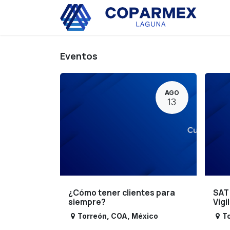
Ir al contenido
Eve
Eventos
AGO
13
¿Cómo tener clientes para
SAT
siempre?
Vigi
Torreón
,
COA
,
México
T