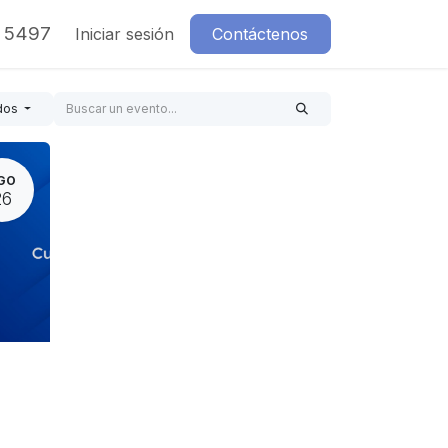
7 5497
Iniciar sesión
Contáctenos
dos
GO
26