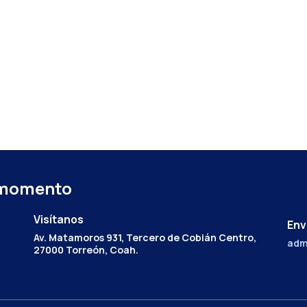
 momento
Visítanos
Env
Av. Matamoros 931, Tercero de Cobián Centro,
adm
27000 Torreón, Coah.