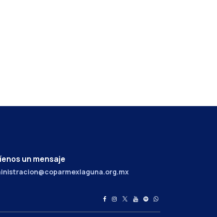
íenos un mensaje
inistracion@coparmexlaguna.org.mx