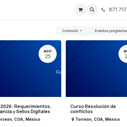
871 71
ntos
Nosotros
Servicios
Noticias
Contáctenos
Comisión
Eventos programa
AGO
A
25
 2026: Requerimientos,
Curso Resolución de
lancia y Sellos Digitales
conflictos
orreón
,
COA
,
México
Torreón
,
COA
,
México