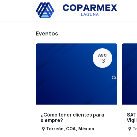
Ir al contenido
Eve
Eventos
AGO
13
¿Cómo tener clientes para
SAT
siempre?
Vigi
Torreón
,
COA
,
México
T