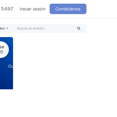
7 5497
Iniciar sesión
Contáctenos
dos
GO
26