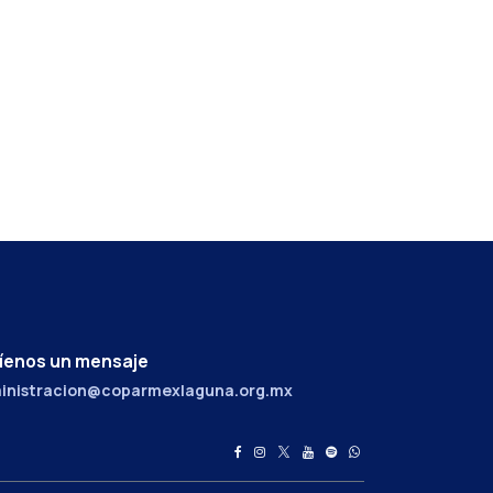
íenos un mensaje
inistracion@coparmexlaguna.org.mx