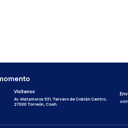
 momento
Visítanos
Env
Av. Matamoros 931, Tercero de Cobián Centro,
adm
27000 Torreón, Coah.