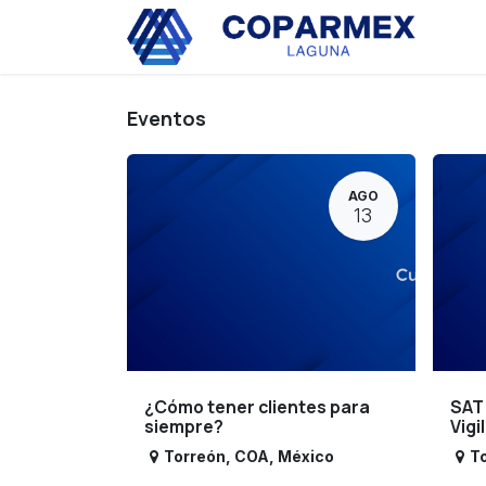
Ir al contenido
Eve
Eventos
AGO
13
¿Cómo tener clientes para
SAT
siempre?
Vigi
Torreón
,
COA
,
México
T