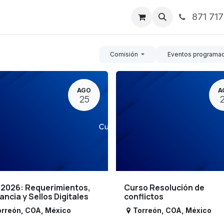
871 71
ntos
Nosotros
Servicios
Noticias
Contáctenos
Comisión
Eventos programa
AGO
A
25
 2026: Requerimientos,
Curso Resolución de
lancia y Sellos Digitales
conflictos
orreón
,
COA
,
México
Torreón
,
COA
,
México