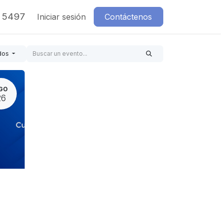
7 5497
Iniciar sesión
Contáctenos
dos
GO
26