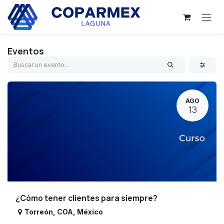
Ir al contenido
Eventos
AGO
13
¿Cómo tener clientes para siempre?
Torreón
,
COA
,
México