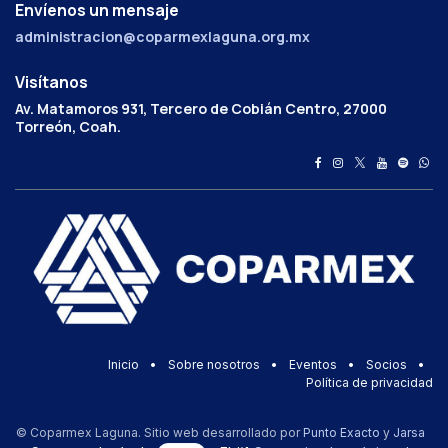
Envíenos un mensaje
administracion@coparmexlaguna.org.mx
Visítanos
Av. Matamoros 931, Tercero de Cobián Centro, 27000
Torreón, Coah.
Inicio
•
Sobre nosotros
•
Eventos
•
Socios
•
Política de privacidad
© Coparmex Laguna. Sitio web desarrollado por
Punto Exacto
y
Jarsa