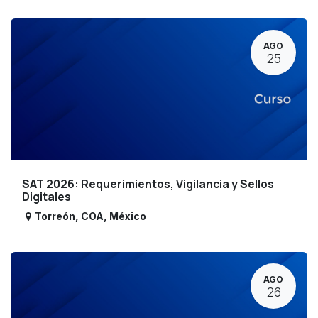
AGO
25
SAT 2026: Requerimientos, Vigilancia y Sellos
Digitales
Torreón
,
COA
,
México
AGO
26