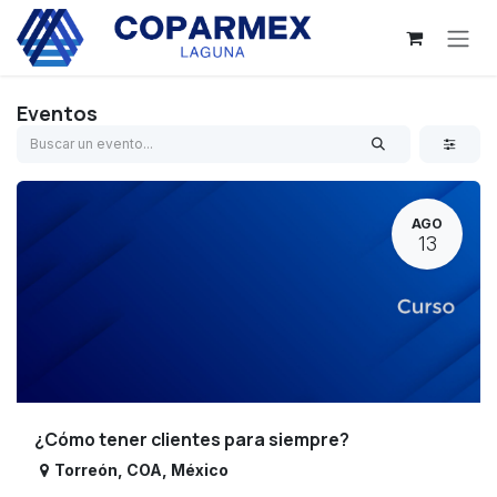
Ir al contenido
Eventos
AGO
13
¿Cómo tener clientes para siempre?
Torreón
,
COA
,
México