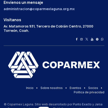
Envíenos un mensaje
administracion@coparmexlaguna.org.mx
Visítanos
Av. Matamoros 931, Tercero de Cobián Centro, 27000
Torreón, Coah.
Inicio
•
Sobre nosotros
•
Eventos
•
Socios
•
Política de privacidad
© Coparmex Laguna. Sitio web desarrollado por
Punto Exacto
y
Jarsa