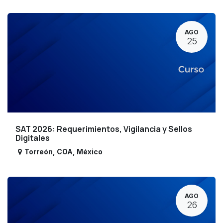
AGO
25
SAT 2026: Requerimientos, Vigilancia y Sellos
Digitales
Torreón
,
COA
,
México
AGO
26