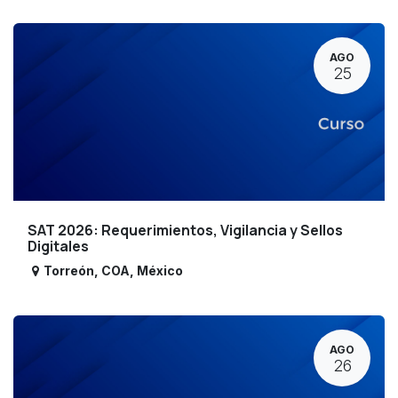
AGO
25
SAT 2026: Requerimientos, Vigilancia y Sellos
Digitales
Torreón
,
COA
,
México
AGO
26