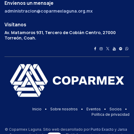
Envíenos un mensaje
administracion@coparmexlaguna.org.mx
Visítanos
Av. Matamoros 931, Tercero de Cobián Centro, 27000
Torreón, Coah.
Inicio
•
Sobre nosotros
•
Eventos
•
Socios
•
Política de privacidad
© Coparmex Laguna. Sitio web desarrollado por
Punto Exacto
y
Jarsa