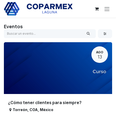
Ir al contenido
Eventos
AGO
13
¿Cómo tener clientes para siempre?
Torreón
,
COA
,
México