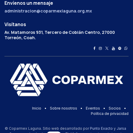
Envíenos un mensaje
administracion@coparmexlaguna.org.mx
Visítanos
Av. Matamoros 931, Tercero de Cobián Centro, 27000
Torreón, Coah.
Inicio
•
Sobre nosotros
•
Eventos
•
Socios
•
Política de privacidad
© Coparmex Laguna. Sitio web desarrollado por
Punto Exacto
y
Jarsa