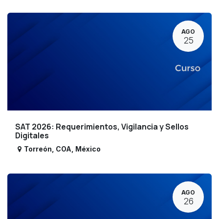
AGO
25
SAT 2026: Requerimientos, Vigilancia y Sellos
Digitales
Torreón
,
COA
,
México
AGO
26