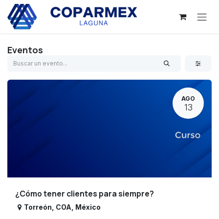
Ir al contenido
Eventos
AGO
13
¿Cómo tener clientes para siempre?
Torreón
,
COA
,
México