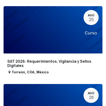
AGO
25
SAT 2026: Requerimientos, Vigilancia y Sellos
Digitales
Torreón
,
COA
,
México
AGO
26