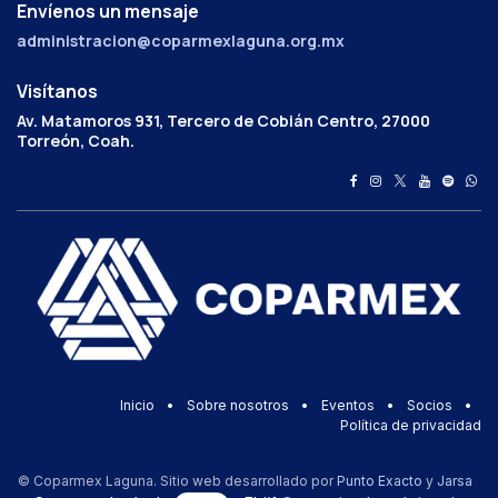
Envíenos un mensaje
administracion@coparmexlaguna.org.mx
Visítanos
Av. Matamoros 931, Tercero de Cobián Centro, 27000
Torreón, Coah.
Inicio
•
Sobre nosotros
•
Eventos
•
Socios
•
Política de privacidad
© Coparmex Laguna. Sitio web desarrollado por
Punto Exacto
y
Jarsa