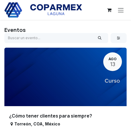
Ir al contenido
Eventos
AGO
13
¿Cómo tener clientes para siempre?
Torreón
,
COA
,
México