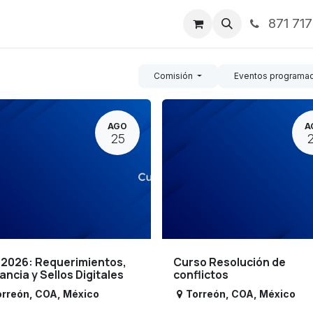
871 71
ntos
Nosotros
Servicios
Noticias
Contáctenos
Comisión
Eventos programa
AGO
A
25
 2026: Requerimientos,
Curso Resolución de
lancia y Sellos Digitales
conflictos
orreón
,
COA
,
México
Torreón
,
COA
,
México