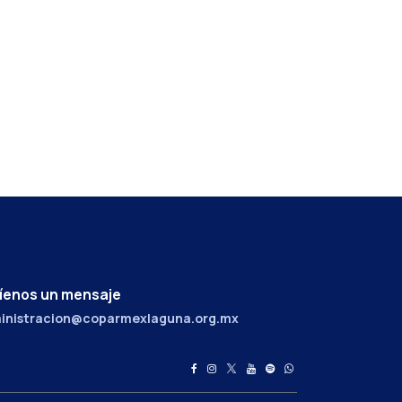
íenos un mensaje
inistracion@coparmexlaguna.org.mx