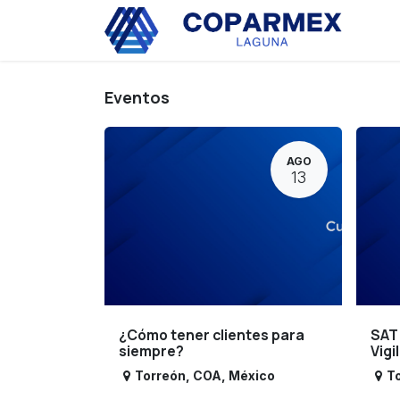
Ir al contenido
Eve
Eventos
AGO
13
¿Cómo tener clientes para
SAT
siempre?
Vigi
Torreón
,
COA
,
México
T