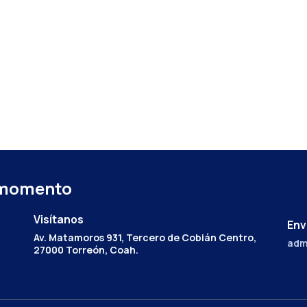
 momento
Visítanos
Env
Av. Matamoros 931, Tercero de Cobián Centro,
adm
27000 Torreón, Coah.