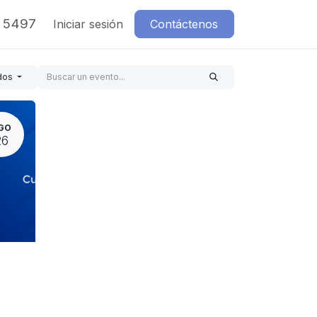
7 5497
Iniciar sesión
Contáctenos
dos
GO
26