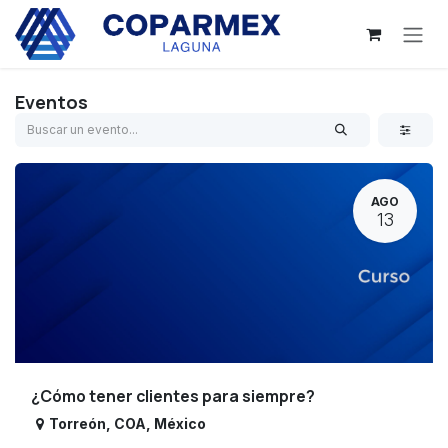
Ir al contenido
Eventos
AGO
13
¿Cómo tener clientes para siempre?
Torreón
,
COA
,
México