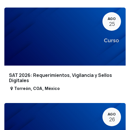
AGO
25
SAT 2026: Requerimientos, Vigilancia y Sellos
Digitales
Torreón
,
COA
,
México
AGO
26