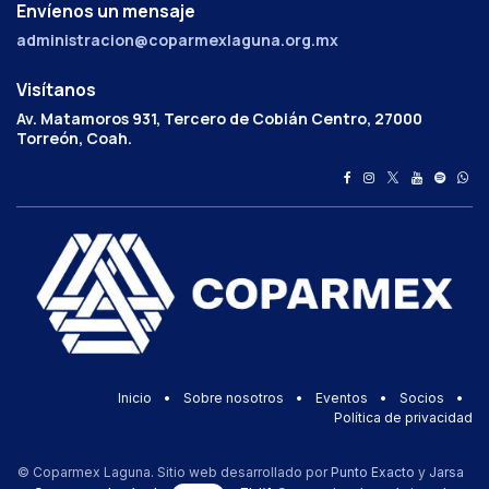
Envíenos un mensaje
administracion@coparmexlaguna.org.mx
Visítanos
Av. Matamoros 931, Tercero de Cobián Centro, 27000
Torreón, Coah.
Inicio
•
Sobre nosotros
•
Eventos
•
Socios
•
Política de privacidad
© Coparmex Laguna. Sitio web desarrollado por
Punto Exacto
y
Jarsa