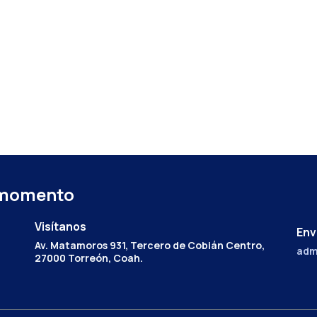
 momento
Visítanos
Env
Av. Matamoros 931, Tercero de Cobián Centro,
adm
27000 Torreón, Coah.