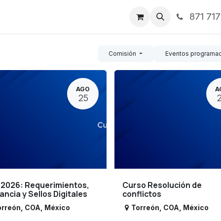
871 71
ntos
Nosotros
Servicios
Noticias
Contáctenos
Comisión
Eventos programa
AGO
A
25
 2026: Requerimientos,
Curso Resolución de
lancia y Sellos Digitales
conflictos
orreón
,
COA
,
México
Torreón
,
COA
,
México