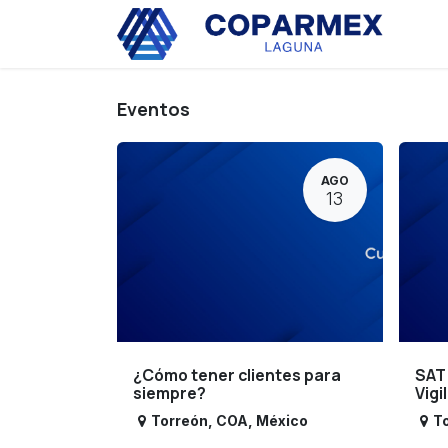
Ir al contenido
Eve
Eventos
AGO
13
¿Cómo tener clientes para
SAT
siempre?
Vigi
Torreón
,
COA
,
México
T