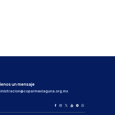
íenos un mensaje
inistracion@coparmexlaguna.org.mx