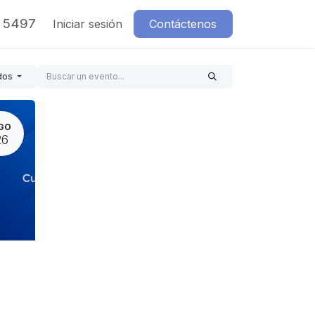
7 5497
Iniciar sesión
Contáctenos
dos
GO
26