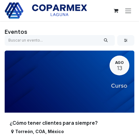
Ir al contenido
Eventos
AGO
13
¿Cómo tener clientes para siempre?
Torreón
,
COA
,
México