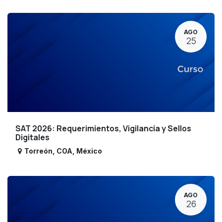
AGO
25
SAT 2026: Requerimientos, Vigilancia y Sellos
Digitales
Torreón
,
COA
,
México
AGO
26