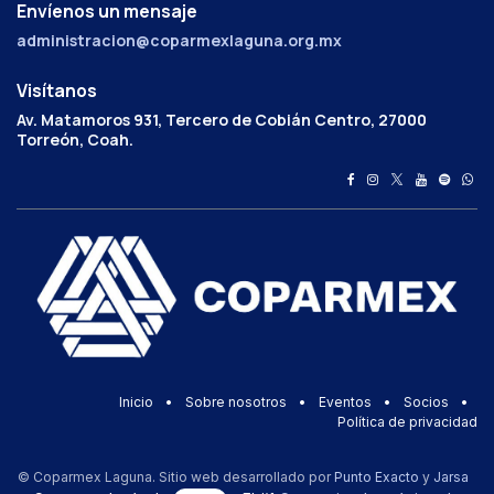
Envíenos un mensaje
administracion@coparmexlaguna.org.mx
Visítanos
Av. Matamoros 931, Tercero de Cobián Centro, 27000
Torreón, Coah.
Inicio
•
Sobre nosotros
•
Eventos
•
Socios
•
Política de privacidad
© Coparmex Laguna. Sitio web desarrollado por
Punto Exacto
y
Jarsa