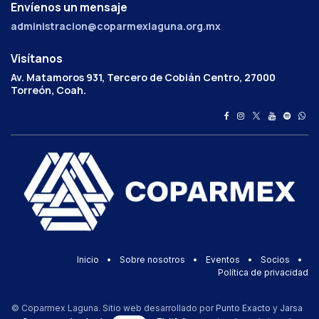
Envíenos un mensaje
administracion@coparmexlaguna.org.mx
Visítanos
Av. Matamoros 931, Tercero de Cobián Centro, 27000
Torreón, Coah.
Inicio
•
Sobre nosotros
•
Eventos
•
Socios
•
Política de privacidad
© Coparmex Laguna. Sitio web desarrollado por
Punto Exacto
y
Jarsa