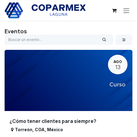
Ir al contenido
Eventos
AGO
13
¿Cómo tener clientes para siempre?
Torreón
,
COA
,
México