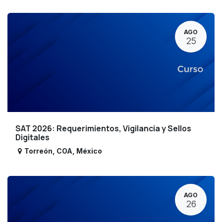
AGO
25
SAT 2026: Requerimientos, Vigilancia y Sellos
Digitales
Torreón
,
COA
,
México
AGO
26