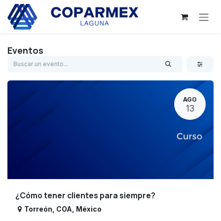
Ir al contenido
Eventos
AGO
13
¿Cómo tener clientes para siempre?
Torreón
,
COA
,
México