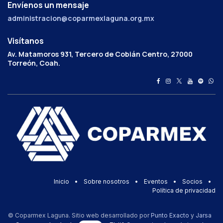
Envíenos un mensaje
administracion@coparmexlaguna.org.mx
Visítanos
Av. Matamoros 931, Tercero de Cobián Centro, 27000
Torreón, Coah.
Inicio
•
Sobre nosotros
•
Eventos
•
Socios
•
Política de privacidad
© Coparmex Laguna. Sitio web desarrollado por
Punto Exacto
y
Jarsa