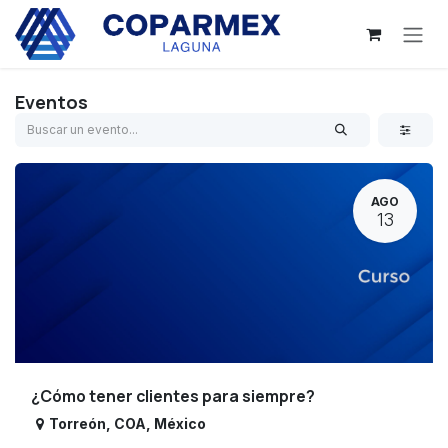
Ir al contenido
Eventos
AGO
13
¿Cómo tener clientes para siempre?
Torreón
,
COA
,
México