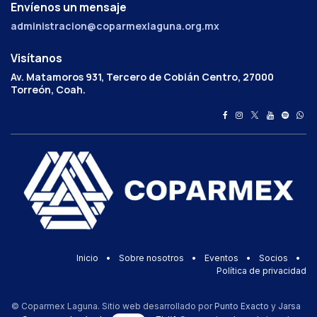
Envíenos un mensaje
administracion@coparmexlaguna.org.mx
Visítanos
Av. Matamoros 931, Tercero de Cobián Centro, 27000
Torreón, Coah.
Inicio
•
Sobre nosotros
•
Eventos
•
Socios
•
Política de privacidad
© Coparmex Laguna. Sitio web desarrollado por
Punto Exacto
y
Jarsa