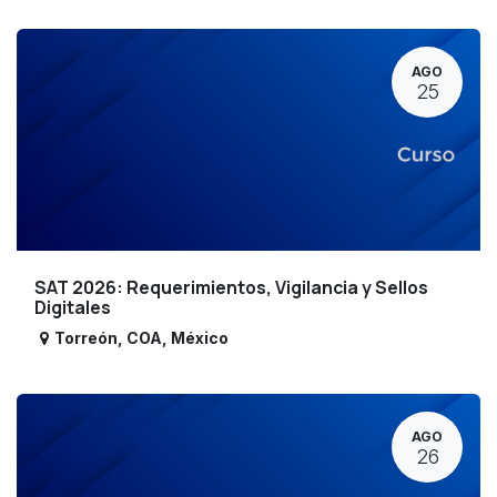
AGO
25
SAT 2026: Requerimientos, Vigilancia y Sellos
Digitales
Torreón
,
COA
,
México
AGO
26