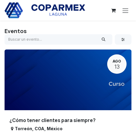
Ir al contenido
Eventos
AGO
13
¿Cómo tener clientes para siempre?
Torreón
,
COA
,
México