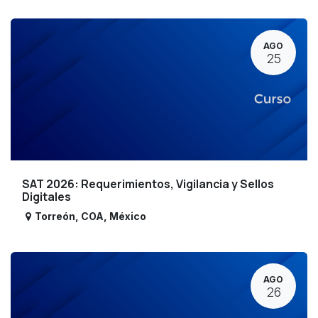
AGO
25
SAT 2026: Requerimientos, Vigilancia y Sellos
Digitales
Torreón
,
COA
,
México
AGO
26