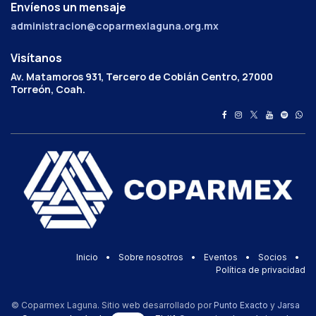
Envíenos un mensaje
administracion@coparmexlaguna.org.mx
Visítanos
Av. Matamoros 931, Tercero de Cobián Centro, 27000
Torreón, Coah.
Inicio
•
Sobre nosotros
•
Eventos
•
Socios
•
Política de privacidad
© Coparmex Laguna. Sitio web desarrollado por
Punto Exacto
y
Jarsa