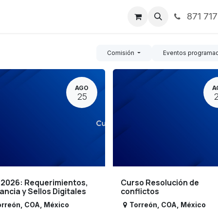
871 71
ntos
Nosotros
Servicios
Noticias
Contáctenos
Comisión
Eventos programa
AGO
A
25
 2026: Requerimientos,
Curso Resolución de
lancia y Sellos Digitales
conflictos
orreón
,
COA
,
México
Torreón
,
COA
,
México