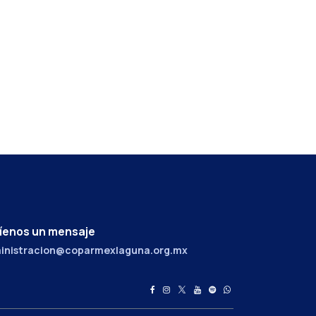
íenos un mensaje
inistracion@coparmexlaguna.org.mx