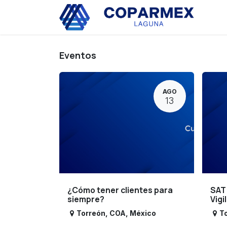
Ir al contenido
Eve
Eventos
AGO
13
¿Cómo tener clientes para
SAT
siempre?
Vigi
Torreón
,
COA
,
México
T