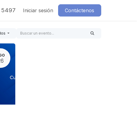
7 5497
Iniciar sesión
Contáctenos
dos
GO
26