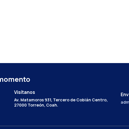
 momento
Visítanos
Env
Av. Matamoros 931, Tercero de Cobián Centro,
adm
27000 Torreón, Coah.