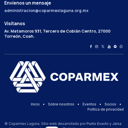
Envíenos un mensaje
administracion@coparmexlaguna.org.mx
Visítanos
Av. Matamoros 931, Tercero de Cobián Centro, 27000
Torreón, Coah.
Inicio
•
Sobre nosotros
•
Eventos
•
Socios
•
Política de privacidad
© Coparmex Laguna. Sitio web desarrollado por
Punto Exacto
y
Jarsa