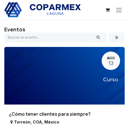
Ir al contenido
Eventos
AGO
13
¿Cómo tener clientes para siempre?
Torreón
,
COA
,
México