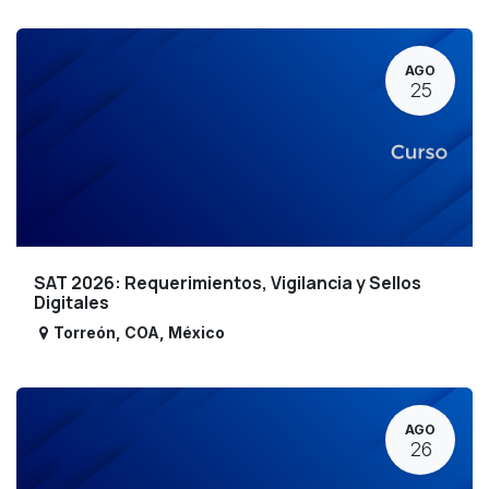
AGO
25
SAT 2026: Requerimientos, Vigilancia y Sellos
Digitales
Torreón
,
COA
,
México
AGO
26