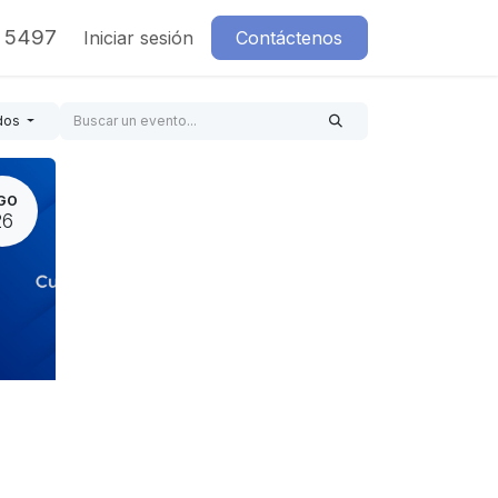
7 5497
Iniciar sesión
Contáctenos
dos
GO
26