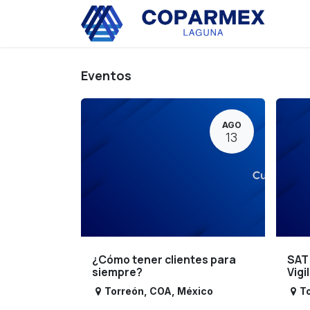
Ir al contenido
Eve
Eventos
AGO
13
¿Cómo tener clientes para
SAT
siempre?
Vigi
Torreón
,
COA
,
México
T