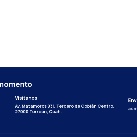
 momento
Visítanos
Env
Av. Matamoros 931, Tercero de Cobián Centro,
adm
27000 Torreón, Coah.