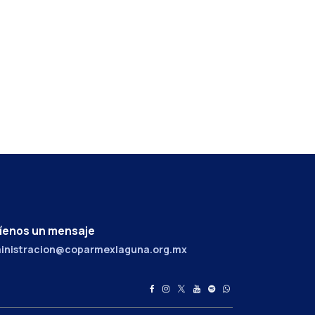
íenos un mensaje
inistracion@coparmexlaguna.org.mx