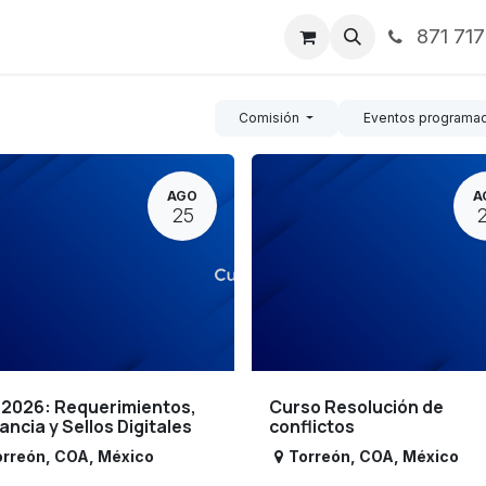
871 71
ntos
Nosotros
Servicios
Noticias
Contáctenos
Comisión
Eventos programa
AGO
A
25
 2026: Requerimientos,
Curso Resolución de
lancia y Sellos Digitales
conflictos
orreón
,
COA
,
México
Torreón
,
COA
,
México