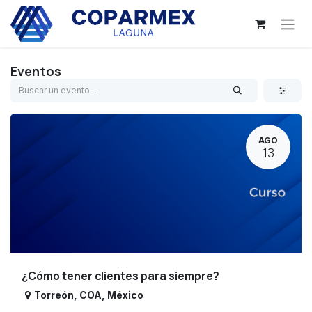
Ir al contenido
Eventos
AGO
13
¿Cómo tener clientes para siempre?
Torreón
,
COA
,
México