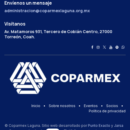
Envíenos un mensaje
administracion@coparmexlaguna.org.mx
Visítanos
Av. Matamoros 931, Tercero de Cobián Centro, 27000
Torreón, Coah.
Inicio
•
Sobre nosotros
•
Eventos
•
Socios
•
Política de privacidad
© Coparmex Laguna. Sitio web desarrollado por
Punto Exacto
y
Jarsa