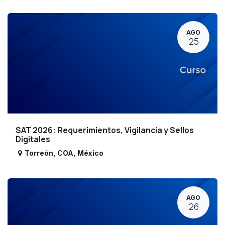
AGO
25
SAT 2026: Requerimientos, Vigilancia y Sellos
Digitales
Torreón
,
COA
,
México
AGO
26