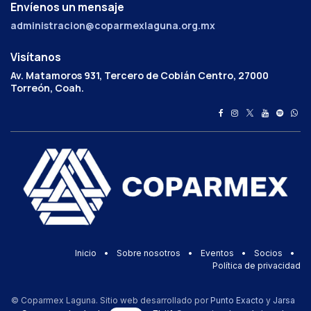
Envíenos un mensaje
administracion@coparmexlaguna.org.mx
Visítanos
Av. Matamoros 931, Tercero de Cobián Centro, 27000
Torreón, Coah.
Inicio
•
Sobre nosotros
•
Eventos
•
Socios
•
Política de privacidad
© Coparmex Laguna. Sitio web desarrollado por
Punto Exacto
y
Jarsa