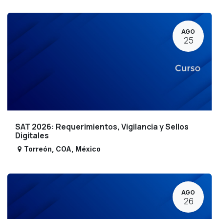
AGO
25
SAT 2026: Requerimientos, Vigilancia y Sellos
Digitales
Torreón
,
COA
,
México
AGO
26