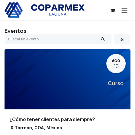
Ir al contenido
Eventos
AGO
13
¿Cómo tener clientes para siempre?
Torreón
,
COA
,
México