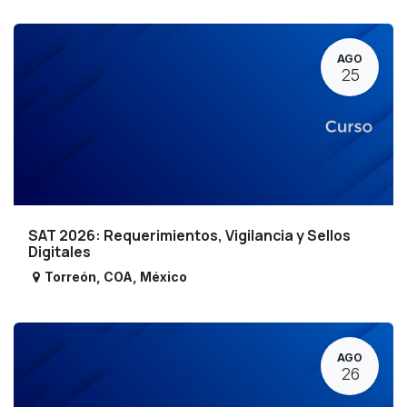
AGO
25
SAT 2026: Requerimientos, Vigilancia y Sellos
Digitales
Torreón
,
COA
,
México
AGO
26