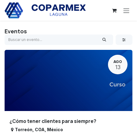
Ir al contenido
Eventos
AGO
13
¿Cómo tener clientes para siempre?
Torreón
,
COA
,
México