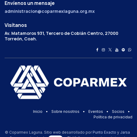
Envíenos un mensaje
administracion@coparmexlaguna.org.mx
Visítanos
Av. Matamoros 931, Tercero de Cobián Centro, 27000
Torreón, Coah.
Inicio
•
Sobre nosotros
•
Eventos
•
Socios
•
Política de privacidad
© Coparmex Laguna. Sitio web desarrollado por
Punto Exacto
y
Jarsa