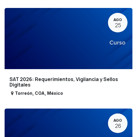
AGO
25
SAT 2026: Requerimientos, Vigilancia y Sellos
Digitales
Torreón
,
COA
,
México
AGO
26