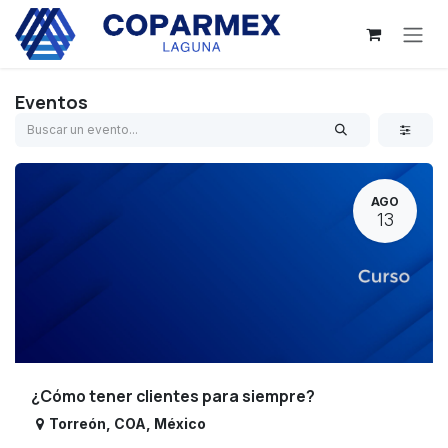
Ir al contenido
Eventos
AGO
13
¿Cómo tener clientes para siempre?
Torreón
,
COA
,
México