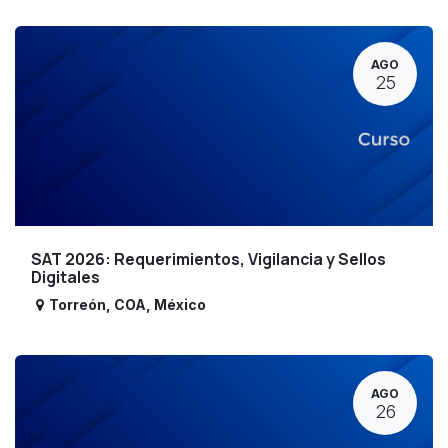
AGO
25
SAT 2026: Requerimientos, Vigilancia y Sellos
Digitales
Torreón
,
COA
,
México
AGO
26