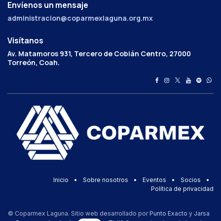
Envíenos un mensaje
administracion@coparmexlaguna.org.mx
Visítanos
Av. Matamoros 931, Tercero de Cobián Centro, 27000
Torreón, Coah.
Inicio
•
Sobre nosotros
•
Eventos
•
Socios
•
Política de privacidad
© Coparmex Laguna. Sitio web desarrollado por
Punto Exacto
y
Jarsa