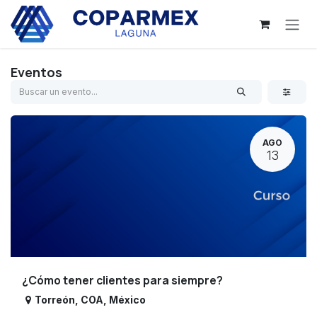
Ir al contenido
Eventos
AGO
13
¿Cómo tener clientes para siempre?
Torreón
,
COA
,
México