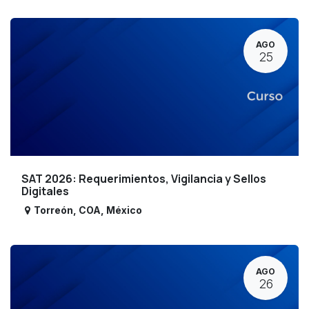
AGO
25
SAT 2026: Requerimientos, Vigilancia y Sellos
Digitales
Torreón
,
COA
,
México
AGO
26