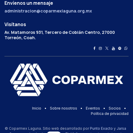
Envíenos un mensaje
administracion@coparmexlaguna.org.mx
Visítanos
Av. Matamoros 931, Tercero de Cobián Centro, 27000
Torreón, Coah.
Inicio
•
Sobre nosotros
•
Eventos
•
Socios
•
Política de privacidad
© Coparmex Laguna. Sitio web desarrollado por
Punto Exacto
y
Jarsa