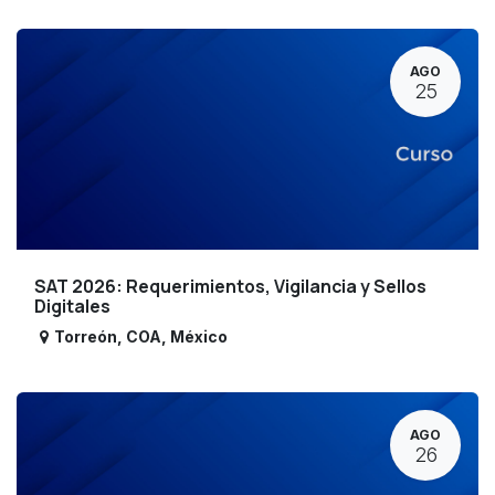
AGO
25
SAT 2026: Requerimientos, Vigilancia y Sellos
Digitales
Torreón
,
COA
,
México
AGO
26