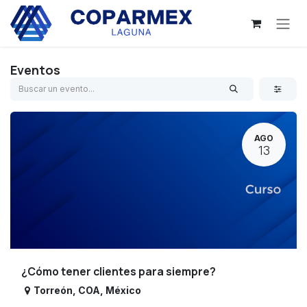
Ir al contenido
Eventos
AGO
13
¿Cómo tener clientes para siempre?
Torreón
,
COA
,
México