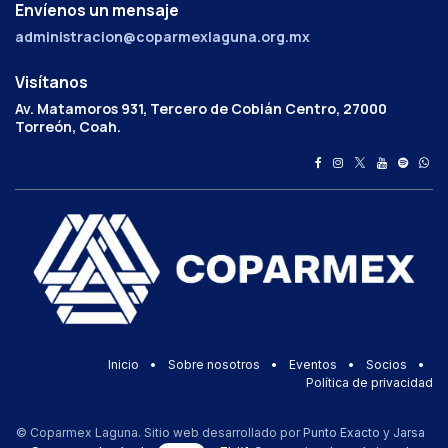
Envíenos un mensaje
administracion@coparmexlaguna.org.mx
Visítanos
Av. Matamoros 931, Tercero de Cobián Centro, 27000
Torreón, Coah.
Inicio
•
Sobre nosotros
•
Eventos
•
Socios
•
Política de privacidad
© Coparmex Laguna. Sitio web desarrollado por
Punto Exacto
y
Jarsa