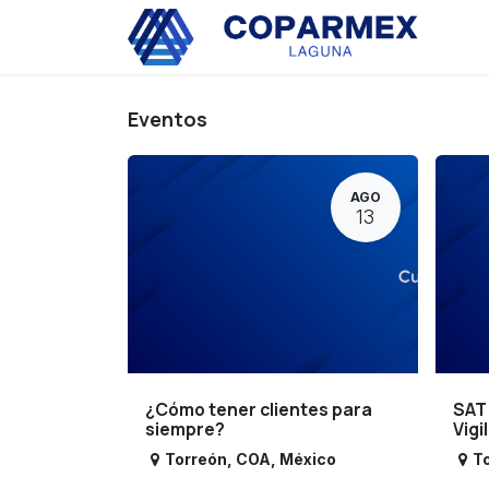
Ir al contenido
Eve
Eventos
AGO
13
¿Cómo tener clientes para
SAT
siempre?
Vigi
Torreón
,
COA
,
México
T