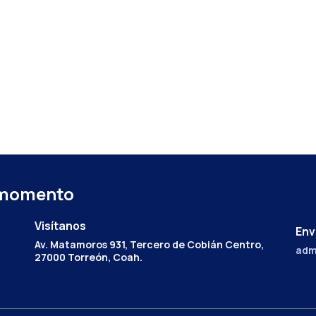
 momento
Visítanos
Env
Av. Matamoros 931, Tercero de Cobián Centro,
adm
27000 Torreón, Coah.