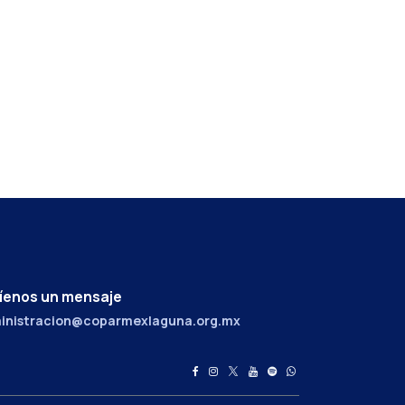
íenos un mensaje
inistracion@coparmexlaguna.org.mx