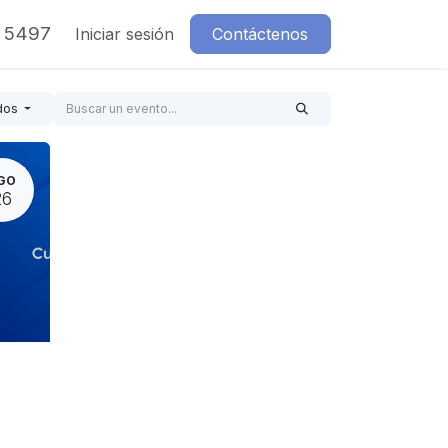
7 5497
Iniciar sesión
Contáctenos
dos
GO
26