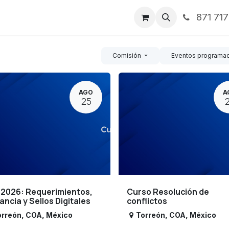
871 71
ntos
Nosotros
Servicios
Noticias
Contáctenos
Comisión
Eventos programa
AGO
A
25
 2026: Requerimientos,
Curso Resolución de
lancia y Sellos Digitales
conflictos
orreón
,
COA
,
México
Torreón
,
COA
,
México