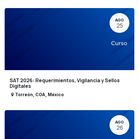
AGO
25
SAT 2026: Requerimientos, Vigilancia y Sellos
Digitales
Torreón
,
COA
,
México
AGO
26