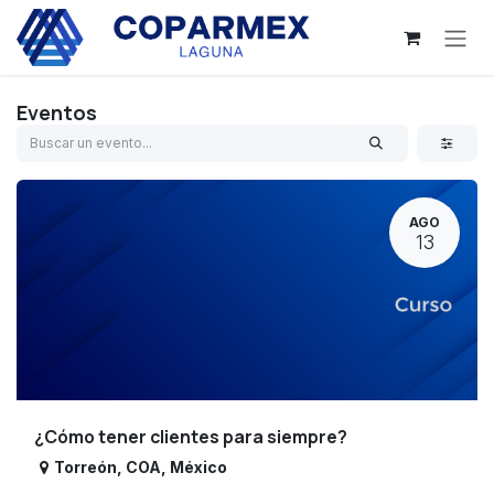
Ir al contenido
Eventos
AGO
13
¿Cómo tener clientes para siempre?
Torreón
,
COA
,
México