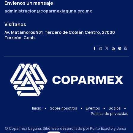
Envíenos un mensaje
administracion@coparmexlaguna.org.mx
Visítanos
Av. Matamoros 931, Tercero de Cobián Centro, 27000
Torreón, Coah.
Inicio
•
Sobre nosotros
•
Eventos
•
Socios
•
Política de privacidad
© Coparmex Laguna. Sitio web desarrollado por
Punto Exacto
y
Jarsa