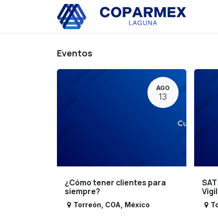
Ir al contenido
Eve
Eventos
AGO
13
¿Cómo tener clientes para
SAT
siempre?
Vigi
Torreón
,
COA
,
México
T