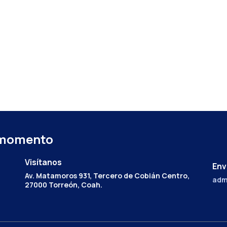
 momento
Visítanos
Env
Av. Matamoros 931, Tercero de Cobián Centro,
adm
27000 Torreón, Coah.