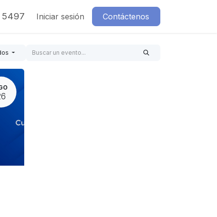
7 5497
Iniciar sesión
Contáctenos
dos
GO
26