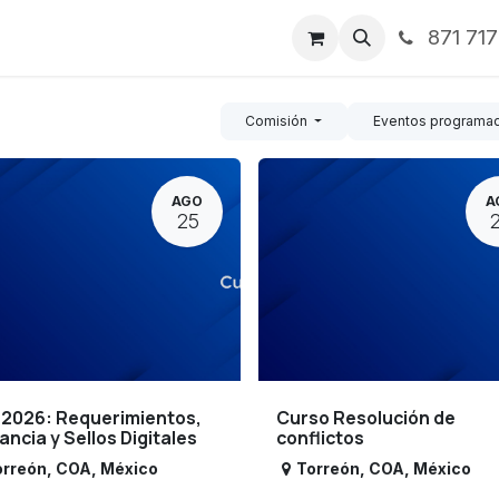
871 71
ntos
Nosotros
Servicios
Noticias
Contáctenos
Comisión
Eventos programa
AGO
A
25
 2026: Requerimientos,
Curso Resolución de
lancia y Sellos Digitales
conflictos
orreón
,
COA
,
México
Torreón
,
COA
,
México