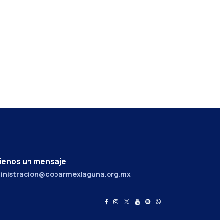
íenos un mensaje
inistracion@coparmexlaguna.org.mx