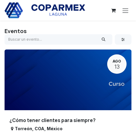
Ir al contenido
Eventos
AGO
13
¿Cómo tener clientes para siempre?
Torreón
,
COA
,
México