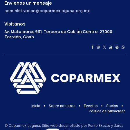
Envíenos un mensaje
administracion@coparmexlaguna.org.mx
Visítanos
Av. Matamoros 931, Tercero de Cobián Centro, 27000
Torreón, Coah.
Inicio
•
Sobre nosotros
•
Eventos
•
Socios
•
Política de privacidad
© Coparmex Laguna. Sitio web desarrollado por
Punto Exacto
y
Jarsa