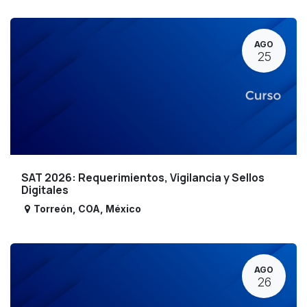
AGO
25
SAT 2026: Requerimientos, Vigilancia y Sellos
Digitales
Torreón
,
COA
,
México
AGO
26