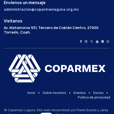
Envíenos un mensaje
administracion@coparmexlaguna.org.mx
Visítanos
Av. Matamoros 931, Tercero de Cobián Centro, 27000
Torreón, Coah.
Inicio
•
Sobre nosotros
•
Eventos
•
Socios
•
Política de privacidad
© Coparmex Laguna. Sitio web desarrollado por
Punto Exacto
y
Jarsa