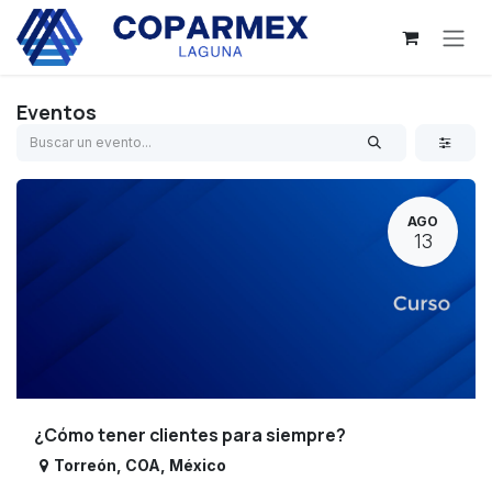
Ir al contenido
Eventos
AGO
13
¿Cómo tener clientes para siempre?
Torreón
,
COA
,
México