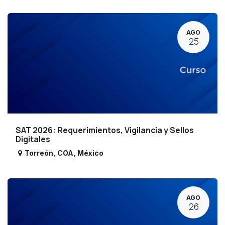
AGO
25
SAT 2026: Requerimientos, Vigilancia y Sellos
Digitales
Torreón
,
COA
,
México
AGO
26