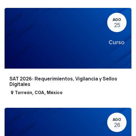
AGO
25
SAT 2026: Requerimientos, Vigilancia y Sellos
Digitales
Torreón
,
COA
,
México
AGO
26