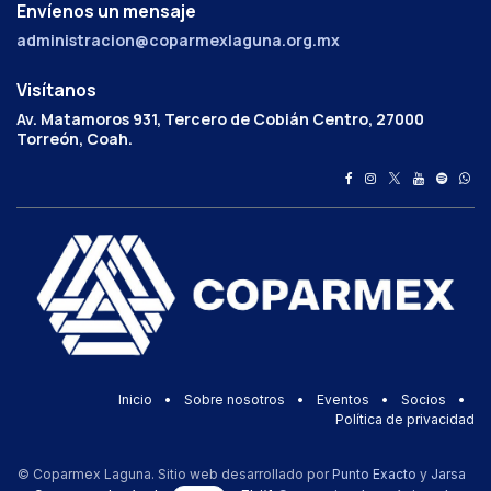
Envíenos un mensaje
administracion@coparmexlaguna.org.mx
Visítanos
Av. Matamoros 931, Tercero de Cobián Centro, 27000
Torreón, Coah.
Inicio
•
Sobre nosotros
•
Eventos
•
Socios
•
Política de privacidad
© Coparmex Laguna. Sitio web desarrollado por
Punto Exacto
y
Jarsa