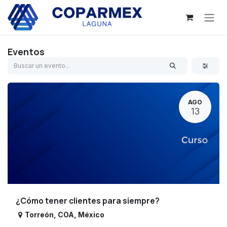
Ir al contenido
Eventos
AGO
13
¿Cómo tener clientes para siempre?
Torreón
,
COA
,
México