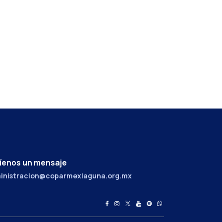
íenos un mensaje
inistracion@coparmexlaguna.org.mx