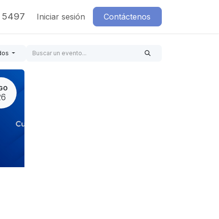
7 5497
Iniciar sesión
Contáctenos
dos
GO
26