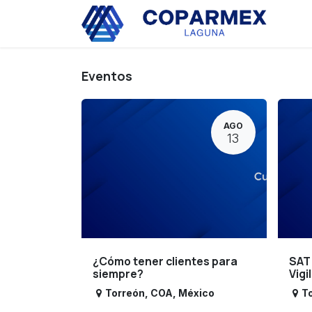
Ir al contenido
Eve
Eventos
AGO
13
¿Cómo tener clientes para
SAT
siempre?
Vigi
Torreón
,
COA
,
México
T