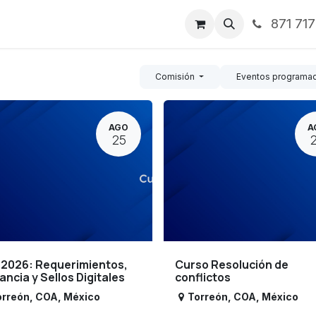
871 71
ntos
Nosotros
Servicios
Noticias
Contáctenos
Comisión
Eventos programa
AGO
A
25
 2026: Requerimientos,
Curso Resolución de
lancia y Sellos Digitales
conflictos
orreón
,
COA
,
México
Torreón
,
COA
,
México