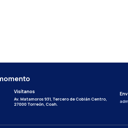
 momento
Visítanos
Env
Av. Matamoros 931, Tercero de Cobián Centro,
adm
27000 Torreón, Coah.