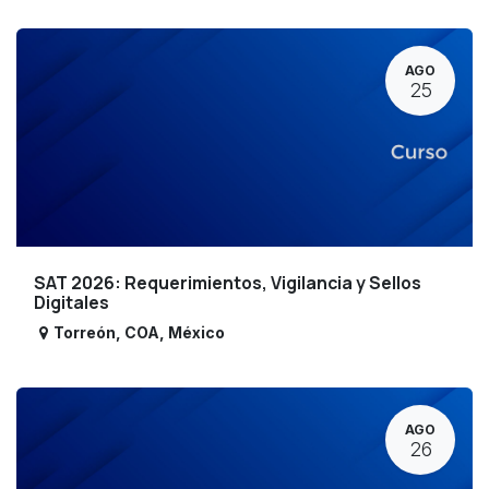
AGO
25
SAT 2026: Requerimientos, Vigilancia y Sellos
Digitales
Torreón
,
COA
,
México
AGO
26