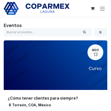
Ir al contenido
Eventos
AGO
13
¿Cómo tener clientes para siempre?
Torreón
,
COA
,
México