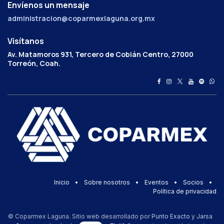
Envíenos un mensaje
administracion@coparmexlaguna.org.mx
Visítanos
Av. Matamoros 931, Tercero de Cobián Centro, 27000
Torreón, Coah.
Inicio
•
Sobre nosotros
•
Eventos
•
Socios
•
Política de privacidad
© Coparmex Laguna. Sitio web desarrollado por
Punto Exacto
y
Jarsa