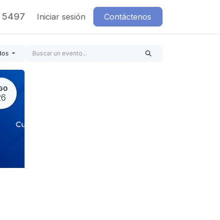
7 5497
Iniciar sesión
Contáctenos
dos
GO
26