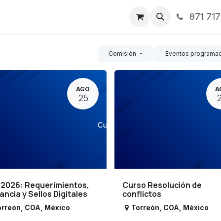
871 71
ntos
Nosotros
Servicios
Noticias
Contáctenos
Comisión
Eventos programa
AGO
A
25
 2026: Requerimientos,
Curso Resolución de
lancia y Sellos Digitales
conflictos
orreón
,
COA
,
México
Torreón
,
COA
,
México