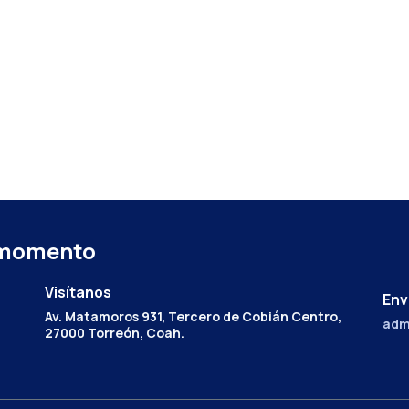
 momento
Visítanos
Env
Av. Matamoros 931, Tercero de Cobián Centro,
adm
27000 Torreón, Coah.