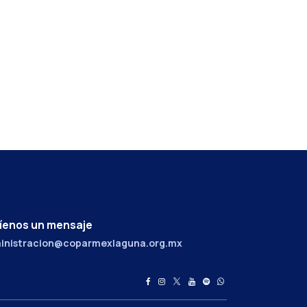
íenos un mensaje
inistracion@coparmexlaguna.org.mx