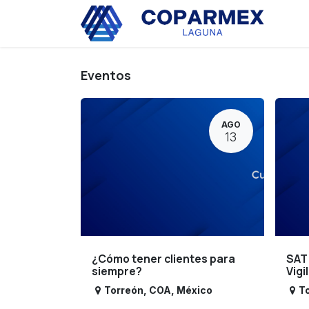
Ir al contenido
Eve
Eventos
AGO
13
¿Cómo tener clientes para
SAT
siempre?
Vigi
Torreón
,
COA
,
México
T