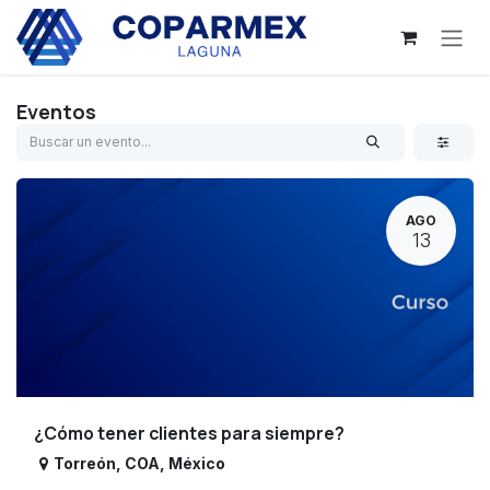
Ir al contenido
Eventos
AGO
13
¿Cómo tener clientes para siempre?
Torreón
,
COA
,
México