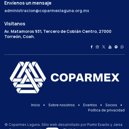
Envíenos un mensaje
administracion@coparmexlaguna.org.mx
Visítanos
Av. Matamoros 931, Tercero de Cobián Centro, 27000
Torreón, Coah.
Inicio
•
Sobre nosotros
•
Eventos
•
Socios
•
Política de privacidad
© Coparmex Laguna. Sitio web desarrollado por
Punto Exacto
y
Jarsa