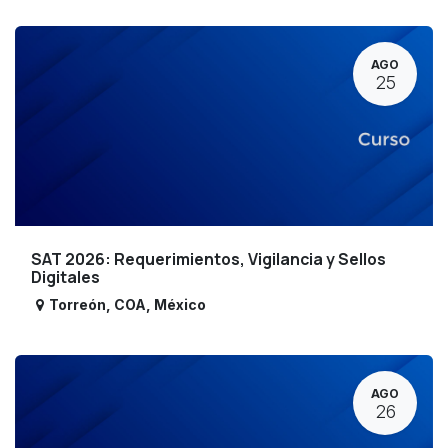
AGO
25
SAT 2026: Requerimientos, Vigilancia y Sellos
Digitales
Torreón
,
COA
,
México
AGO
26