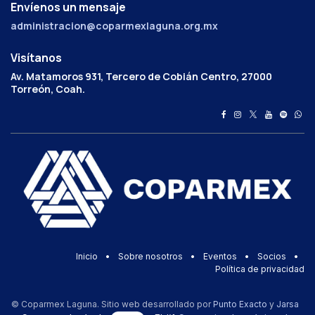
Envíenos un mensaje
administracion@coparmexlaguna.org.mx
Visítanos
Av. Matamoros 931, Tercero de Cobián Centro, 27000
Torreón, Coah.
Inicio
•
Sobre nosotros
•
Eventos
•
Socios
•
Política de privacidad
© Coparmex Laguna. Sitio web desarrollado por
Punto Exacto
y
Jarsa