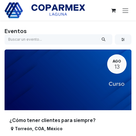
Ir al contenido
Eventos
AGO
13
¿Cómo tener clientes para siempre?
Torreón
,
COA
,
México