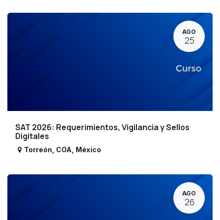
AGO
25
SAT 2026: Requerimientos, Vigilancia y Sellos
Digitales
Torreón
,
COA
,
México
AGO
26