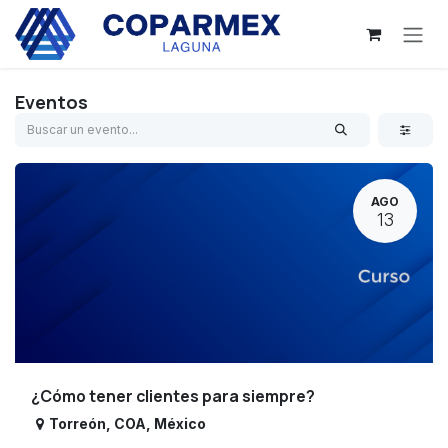
Ir al contenido
Eventos
AGO
13
¿Cómo tener clientes para siempre?
Torreón
,
COA
,
México