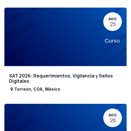
AGO
25
SAT 2026: Requerimientos, Vigilancia y Sellos
Digitales
Torreón
,
COA
,
México
AGO
26