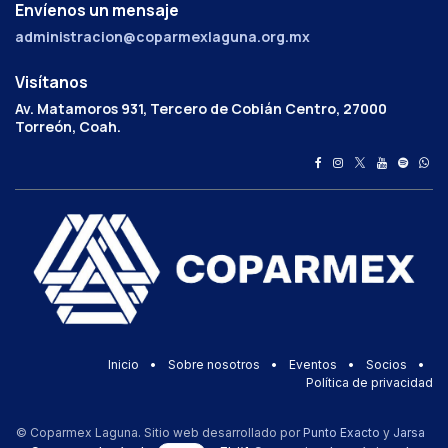
Envíenos un mensaje
administracion@coparmexlaguna.org.mx
Visítanos
Av. Matamoros 931, Tercero de Cobián Centro, 27000
Torreón, Coah.
Inicio
•
Sobre nosotros
•
Eventos
•
Socios
•
Política de privacidad
© Coparmex Laguna. Sitio web desarrollado por
Punto Exacto
y
Jarsa